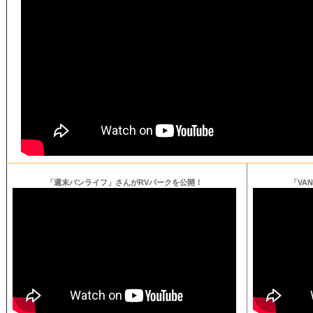
「週末バンライフ」さんがRVパークを公開！
「VA