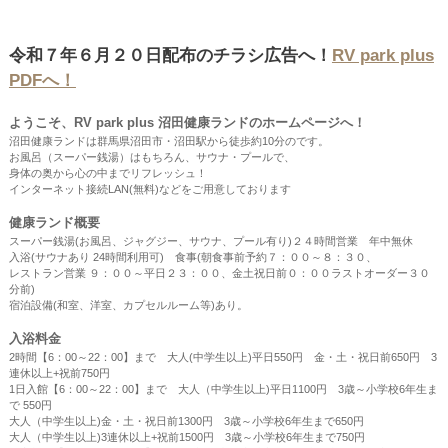
令和７年６月２０日配布のチラシ広告へ！
RV park plus
PDFへ！
ようこそ、RV park plus 沼田健康ランドのホームページへ！
沼田健康ランドは群馬県沼田市・沼田駅から徒歩約10分のです。
お風呂（スーパー銭湯）はもちろん、サウナ・プールで、
身体の奥から心の中までリフレッシュ！
インターネット接続LAN(無料)などをご用意しております
健康ランド概要
スーパー銭湯(お風呂、ジャグジー、サウナ、プール有り)２４時間営業 年中無休
入浴(サウナあり 24時間利用可) 食事(朝食事前予約７：００～８：３０、
レストラン営業 ９：００～平日２３：００、金土祝日前０：００ラストオーダー３０
分前)
宿泊設備(和室、洋室、カプセルルーム等)あり。
入浴料金
2時間【6：00～22：00】まで 大人(中学生以上)平日550円 金・土・祝日前650円 3
連休以上+祝前750円
1日入館【6：00～22：00】まで 大人（中学生以上)平日1100円 3歳～小学校6年生ま
で 550円
大人（中学生以上)金・土・祝日前1300円 3歳～小学校6年生まで650円
大人（中学生以上)3連休以上+祝前1500円 3歳～小学校6年生まで750円