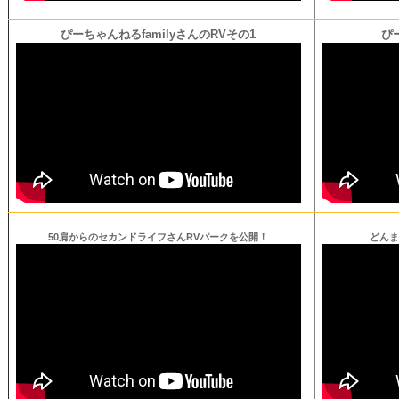
ぴーちゃんねるfamilyさんのRVその1
ぴ
50肩からのセカンドライフさんRVパークを公開！
どんま