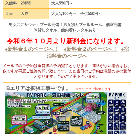
入館料 2時間
大人550円～
１日 入館
大人1,100円～ 子供550円～
男女共にサウナ・プール完備！男女別カプセルルーム、個室完備
※貸しタオル、館内着レンタルあり！
令和６年１０月より新料金になります
。
●新料金１のページへ！
●新料金２のページへ！
●宿
泊料金のページへ
メールでのご予約は返答後の予約完了となります。連絡がない場合はお手
数ですが再度ご連絡お願い致します。また当日のご予約は電話のみの受付
となります。予めご了承下さいませ。
Bエリアは拡張工事中です。
※クリックで拡大します。