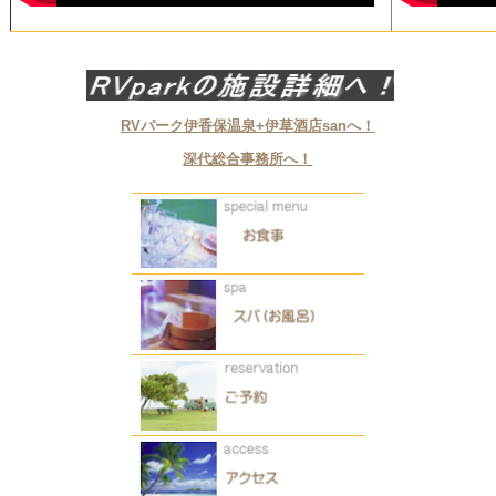
RVパーク伊香保温泉+伊草酒店sanへ！
深代総合事務所へ！