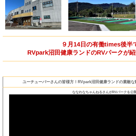
９月14日の有働times後半
RVpark沼田健康ランドのRVパークが
ユーチューバーさんの皆様方！RVpark沼田健康ランドの素敵
ななれなちゃんねるさんがRVパークを公