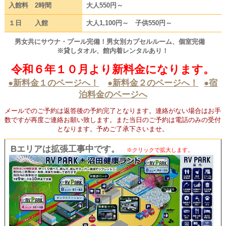
入館料 2時間
大人550円～
１日 入館
大人1,100円～ 子供550円～
男女共にサウナ・プール完備！男女別カプセルルーム、個室完備
※貸しタオル、館内着レンタルあり！
令和６年１０月より新料金になります
。
●新料金１のページへ！
●新料金２のページへ！
●宿
泊料金のページへ
メールでのご予約は返答後の予約完了となります。連絡がない場合はお手
数ですが再度ご連絡お願い致します。また当日のご予約は電話のみの受付
となります。予めご了承下さいませ。
Bエリアは拡張工事中です。
※クリックで拡大します。