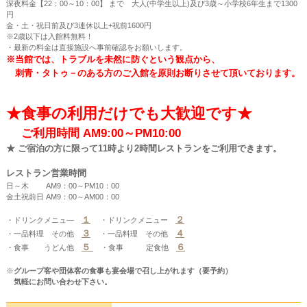
深夜料金【22：00～10：00】 まで 大人(中学生以上)及び3歳～小学校6年生まで1300
円
金・土・祝日前及び3連休以上+祝前1600円
※2歳以下は入館料無料！
・最新の料金は直接施設へ事前確認をお願いします。
※当館では、トラブルを未然に防ぐという観点から、
刺青・タトゥ－のある方のご入館を原則お断りさせて頂いております。
★食事の利用だけでも大歓迎です★
ご利用時間 AM9:00～PM10:00
★ ご宿泊の方に限って11時より2時間レストランをご利用できます。
レストラン営業時間
日～木 AM9：00～PM10：00
金土祝前日 AM9：00～AM00：00
１
２
・ドリンクメニュ―
・ドリンクメニュー
３
４
・一品料理 その他
・一品料理 その他
５
６
・食事 うどん他
・食事 定食他
※
グループ客や団体客の食事も宴会場で召し上がれます（要予約）
気軽にお問い合わせ下さい。