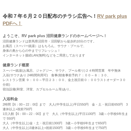
令和７年６月２０日配布のチラシ広告へ！
RV park plus
PDFへ！
ようこそ、RV park plus 沼田健康ランドのホームページへ！
沼田健康ランドは群馬県沼田市・沼田駅から徒歩約10分のです。
お風呂（スーパー銭湯）はもちろん、サウナ・プールで、
身体の奥から心の中までリフレッシュ！
インターネット接続LAN(無料)などをご用意しております
健康ランド概要
スーパー銭湯(お風呂、ジャグジー、サウナ、プール有り)２４時間営業 年中無休
入浴(サウナあり 24時間利用可) 食事(朝食事前予約７：００～８：３０、
レストラン営業 ９：００～平日２３：００、金土祝日前０：００ラストオーダー３０
分前)
宿泊設備(和室、洋室、カプセルルーム等)あり。
入浴料金
2時間【6：00～22：00】まで 大人(中学生以上)平日550円 金・土・祝日前650円 3
連休以上+祝前750円
1日入館【6：00～22：00】まで 大人（中学生以上)平日1100円 3歳～小学校6年生ま
で 550円
大人（中学生以上)金・土・祝日前1300円 3歳～小学校6年生まで650円
大人（中学生以上)3連休以上+祝前1500円 3歳～小学校6年生まで750円