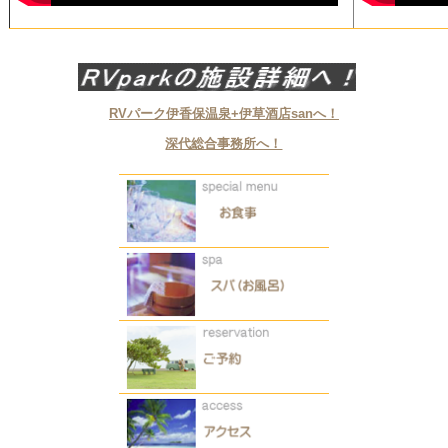
RVパーク伊香保温泉+伊草酒店sanへ！
深代総合事務所へ！