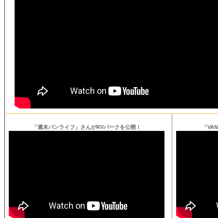
「週末バンライフ」さんがRVパークを公開！
「VA