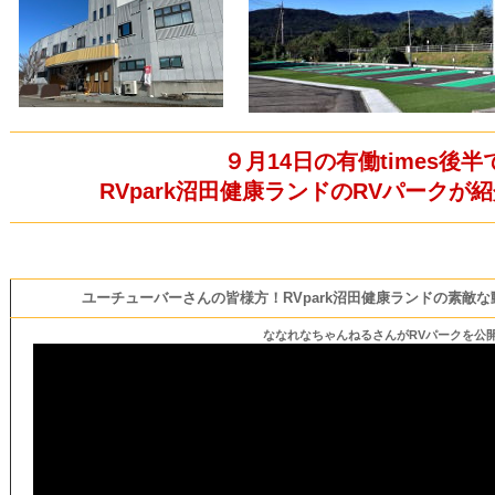
９月14日の有働times後半
RVpark沼田健康ランドのRVパークが
ユーチューバーさんの皆様方！RVpark沼田健康ランドの素敵
ななれなちゃんねるさんがRVパークを公