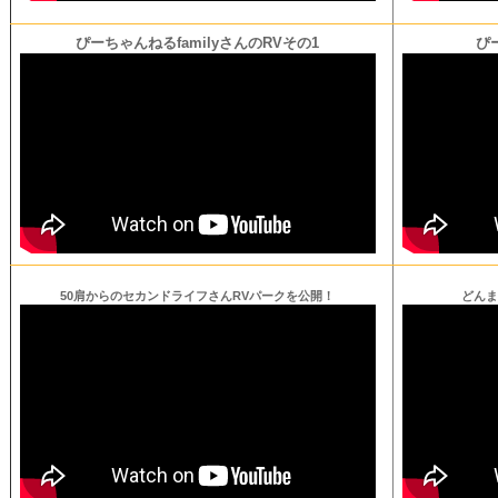
ぴーちゃんねるfamilyさんのRVその1
ぴ
50肩からのセカンドライフさんRVパークを公開！
どんま